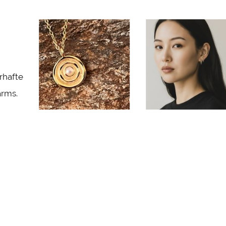
rhafte
arms.