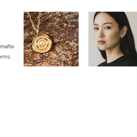
rhafte
arms.