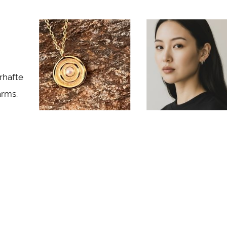
rhafte
arms.