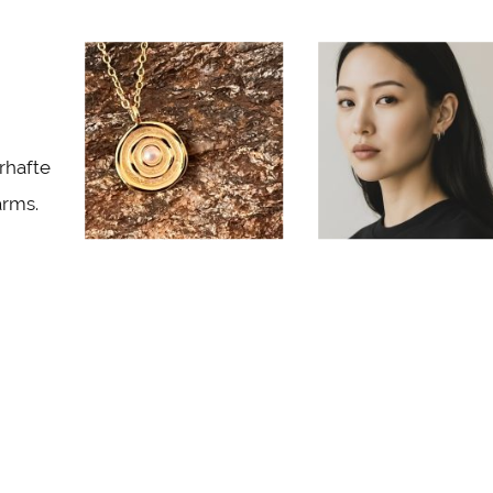
rhafte
arms.